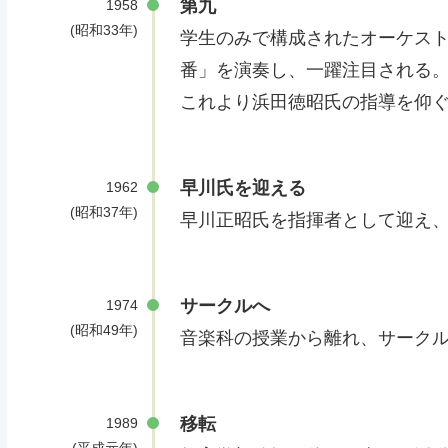
第九
1958
(昭和33年)
学生のみで構成されたオーケスト
番」を演奏し、一躍注目される
これより浜田徳昭氏の指導を仰
早川氏を迎える
1962
(昭和37年)
早川正昭氏を指揮者として迎え
サークルへ
1974
(昭和49年)
音楽科の授業から離れ、サーク
移転
1989