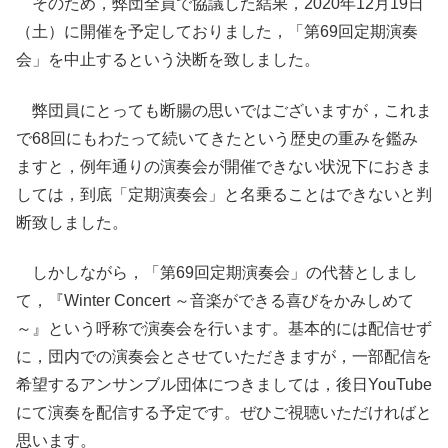
そのため，弊団全員で協議した結果，2020年12月19日
（土）に開催を予定しておりました，「第69回定期演奏
会」を中止するという決断を致しました。
弊団員にとっても断腸の思いではございますが，これま
で68回にもわたって続いてきたという歴史の重みを鑑み
ますと，例年通りの演奏会が開催できない状況下におきま
しては，到底「定期演奏会」と名乗ることはできないと判
断致しました。
しかしながら，「第69回定期演奏会」の代替としまし
て，『Winter Concert ～音楽ができる喜びをかみしめて
～』という呼称で演奏会を行います。基本的には配信せず
に，団内での演奏会とさせていただきますが，一部配信を
希望するアンサンブル団体につきましては，後日YouTube
にて演奏を配信する予定です。ぜひご視聴いただければと
思います。