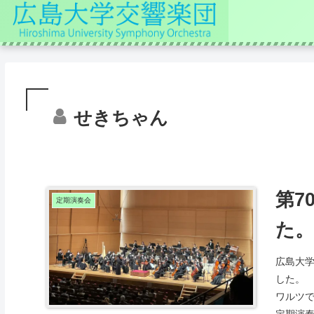
せきちゃん
第7
定期演奏会
た。
広島大学
した。
ワルツ
定期演奏