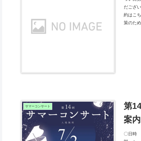
だござ
約はこ
策のため
第1
サマーコンサート
案内
〇日時 