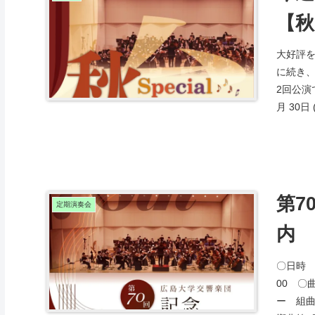
【秋の𝓢
大好評をいた
に続き
2回公演
月 30日 (
第7
定期演奏会
内
〇日時 2
00 〇
ー 組曲