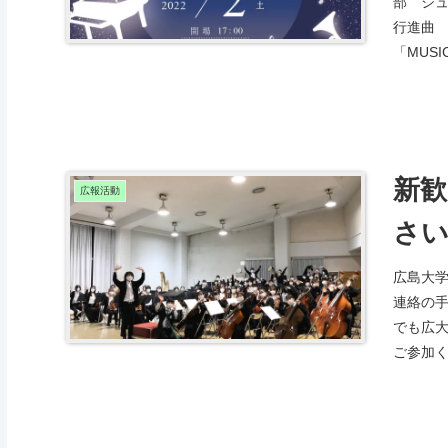
部 シ
行進曲
「MUSI
新
広報活動
さい
広島大
連絡の
でも広
ご参加く