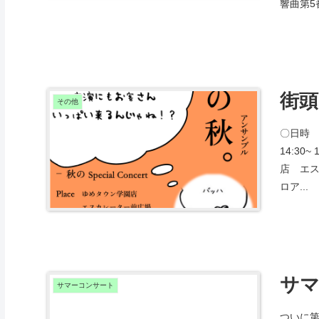
響曲第5番
街
その他
〇日時 2
14:30
店 エス
ロア...
サマ
サマーコンサート
ついに第