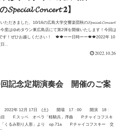
𝓮𝓬𝓲𝓪𝓵 𝓒𝓸𝓷𝓬𝓮𝓻𝓽 𝟐】
だきました、10/16の広島大学交響楽団秋の𝓢𝓹𝓮𝓬𝓲𝓪𝓵 𝓒𝓸𝓷𝓬𝓮𝓻𝓽
、今度はゆめタウン東広島店にて第2弾を開催いたします！今回は
です！ぜひお越しください！ 🍁🍁ーー日時ーー🍁🍁2022年 10
日...
2022.10.26
0回記念定期演奏会 開催のご案
022年 12月 17日 (土) 開場 17 : 00 開演 18 :
曲目 F.スッペ オペラ「軽騎兵」序曲 P.チャイコフスキ
「くるみ割り人形」より op.71a P.チャイコフスキー 交