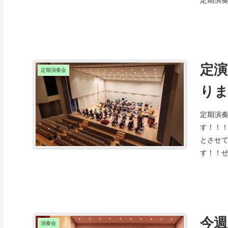
定
定期演奏会
りま
定期演
す！！！
とさせ
す！！ぜ
今週
演奏会