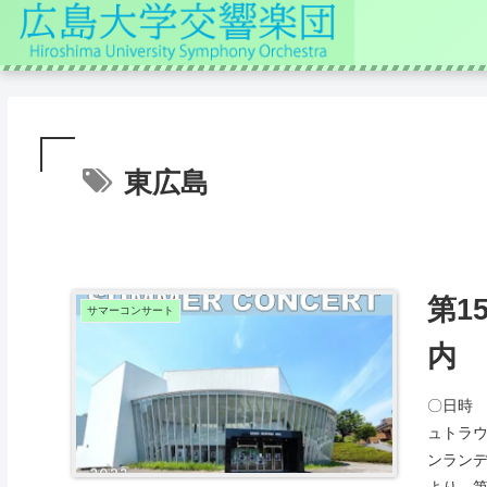
東広島
第1
サマーコンサート
内
〇日時 2
ュトラ
ンラン
より 第