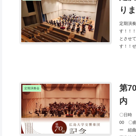
りま
定期演
す！！！
とさせ
す！！ぜ
第7
定期演奏会
内
〇日時 2
00 〇
ー 組曲