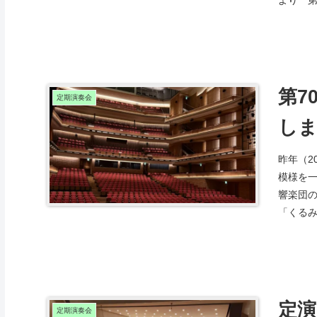
第7
定期演奏会
し
昨年（2
模様を一
響楽団の
「くるみ
定
定期演奏会