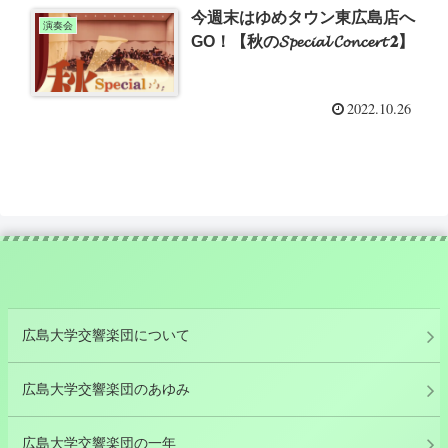
今週末はゆめタウン東広島店へ
演奏会
GO！【秋の𝓢𝓹𝓮𝓬𝓲𝓪𝓵 𝓒𝓸𝓷𝓬𝓮𝓻𝓽 𝟐】
2022.10.26
広島大学交響楽団について
広島大学交響楽団のあゆみ
広島大学交響楽団の一年