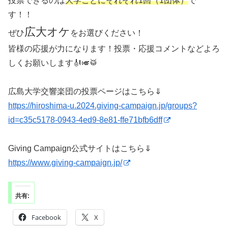
投票できるのは
大学ごとにそれぞれ1回（1団体）
で
す！！
広大オケ
ぜひ
をお選びください！
皆様の応援が力になります！投票・応援コメントなどよろ
しくお願いします🎻🎺🥁
広島大学交響楽団の投票ページはこちら⇓
https://hiroshima-u.2024.giving-campaign.jp/groups?
id=c35c5178-0943-4ed9-8e81-ffe71bfb6dff
Giving Campaign公式サイトはこちら⇓
https://www.giving-campaign.jp/
共有:
Facebook
X