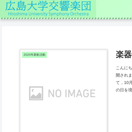
楽器
2020年新歓活動
こんにち
開され
て，10
の日を境