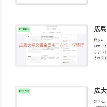
広島
広報活動
皆さん
ロナウ
しまい
う状況で
広大
広報活動
皆さん