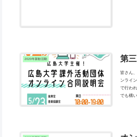
第三
2020年新歓活動
皆さん
ンライ
で行わ
でも構