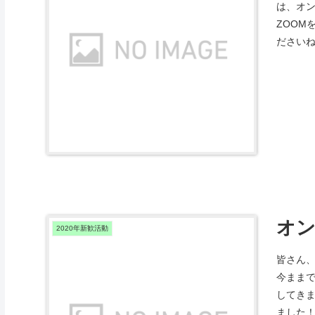
は、オン
ZOOM
ださい
オ
2020年新歓活動
皆さん
今ままで
してき
ました！5