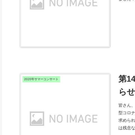
第1
2020年サマーコンサート
ら
皆さん
型コロ
求めら
は残念な